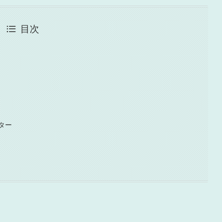
目次
ター