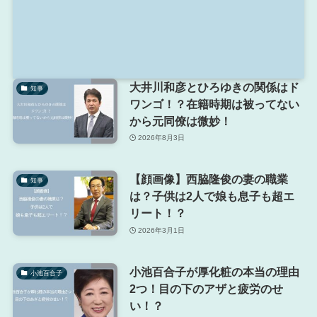
大井川和彦とひろゆきの関係はド
知事
ワンゴ！？在籍時期は被ってない
から元同僚は微妙！
2026年8月3日
【顔画像】西脇隆俊の妻の職業
知事
は？子供は2人で娘も息子も超エ
リート！？
2026年3月1日
小池百合子が厚化粧の本当の理由
小池百合子
2つ！目の下のアザと疲労のせ
い！？