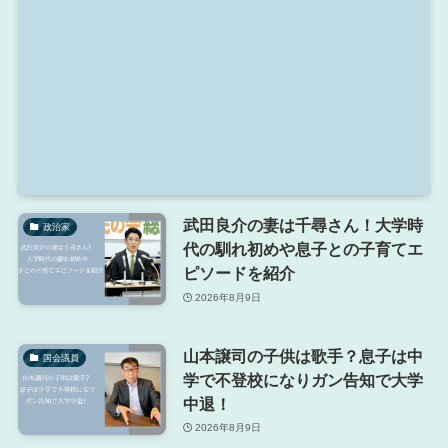
武田良介の妻は千尋さん！大学時
政治家
代の馴れ初めや息子との子育てエ
ピソードを紹介
2026年8月9日
山本譲司の子供は歌手？息子は中
国会議員
学で不登校になりガン告知で大学
中退！
2026年8月9日