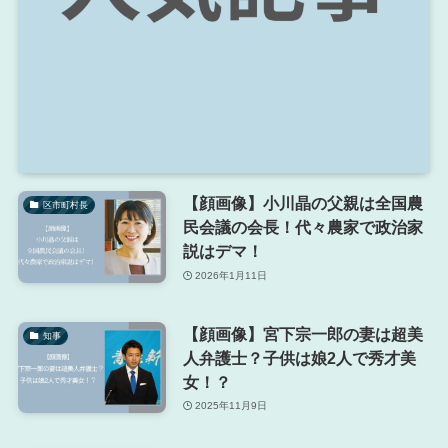
【顔画像】小川晶の父親は全国農
区市町村長
民会議の会長！代々農家で政治家
説はデマ！
2026年1月11日
【顔画像】宮下宗一郎の妻は超美
知事
人弁護士？子供は娘2人で秀才美
女！？
2025年11月9日