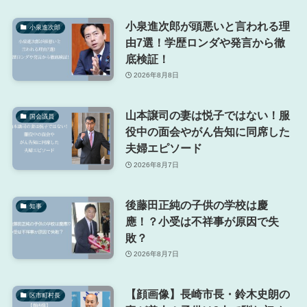
小泉進次郎が頭悪いと言われる理
小泉進次郎
由7選！学歴ロンダや発言から徹
底検証！
2026年8月8日
山本譲司の妻は悦子ではない！服
国会議員
役中の面会やがん告知に同席した
夫婦エピソード
2026年8月7日
後藤田正純の子供の学校は慶
知事
應！？小受は不祥事が原因で失
敗？
2026年8月7日
【顔画像】長崎市長・鈴木史朗の
区市町村長