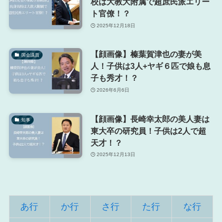
校は大教大附属で超庶民派エリー
ト官僚！？
2025年12月18日
【顔画像】榛葉賀津也の妻が美
国会議員
人！子供は3人+ヤギ６匹で娘も息
子も秀才！？
2026年6月6日
【顔画像】長崎幸太郎の美人妻は
知事
東大卒の研究員！子供は2人で超
天才！？
2025年12月13日
あ行
か行
さ行
た行
な行