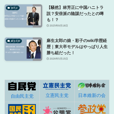
【騒然】林芳正に中国ハニトラ
林芳正
説？安倍派の陰謀だったとの噂
も！？
2025年9月18日
麻生太郎の娘・彩子のwiki学歴経
麻生太郎
歴｜東大卒モデルはやっぱり人生
勝ち組だった！
2026年5月15日
立憲民主党
日本維新の会
自由民主党