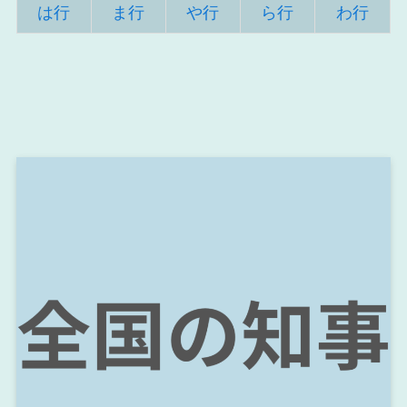
は行
ま行
や行
ら行
わ行