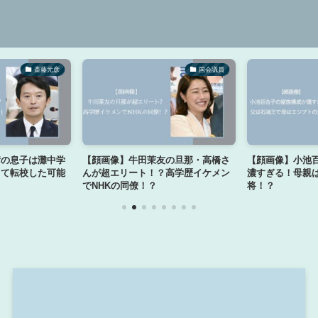
斎藤元彦
国会議員
彦の息子は灘中学
【顔画像】牛田茉友の旦那・高橋さ
【顔画像】小池
って転校した可能
んが超エリート！？高学歴イケメン
濃すぎる！母親
でNHKの同僚！？
将！？