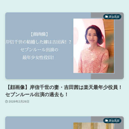
国会議員
【顔画像】岸信千世の妻・吉田茜は楽天最年少役員！
セブンルール出演の過去も！
2026年2月26日
国会議員