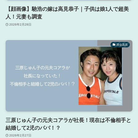
【顔画像】馳浩の嫁は高見恭子｜子供は娘1人で超美
人！元妻も調査
2026年2月28日
国会議員
三原じゅん子の元夫コアラが社長！現在は不倫相手と
結婚して2児のパパ！？
2026年2月27日