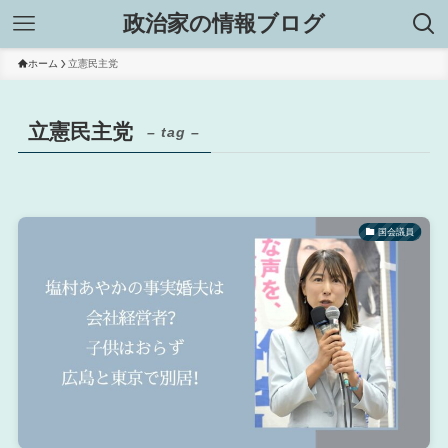
政治家の情報ブログ
ホーム
立憲民主党
立憲民主党
– tag –
国会議員