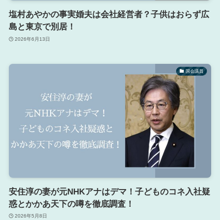
塩村あやかの事実婚夫は会社経営者？子供はおらず広
島と東京で別居！
2026年6月13日
国会議員
安住淳の妻が元NHKアナはデマ！子どものコネ入社疑
惑とかかあ天下の噂を徹底調査！
2026年5月8日