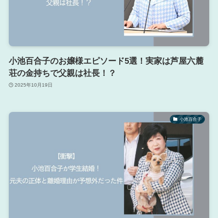
小池百合子のお嬢様エピソード5選！実家は芦屋六麓
荘の金持ちで父親は社長！？
2025年10月19日
小池百合子