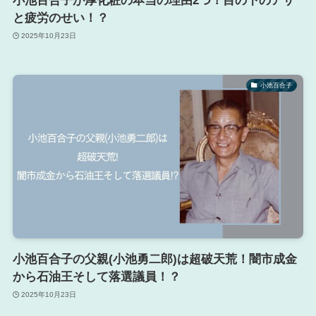
小池百合子が厚化粧の本当の理由2つ！目の下のアザ
と疲労のせい！？
2025年10月23日
小池百合子
小池百合子の父親(小池勇二郎)は超破天荒！闇市成金
から石油王そして落選議員！？
2025年10月23日