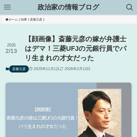
政治家の情報ブログ
ホーム
知事
斎藤元彦
【顔画像】斎藤元彦の嫁が弁護士
2026
はデマ！三菱UFJの元銀行員でパ
2/13
リ生まれの才女だった
2025年11月1日
2026年2月13日
斎藤元彦