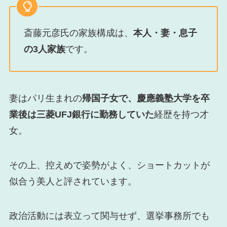
斎藤元彦氏の家族構成は、
本人・妻・息子
の3人家族
です。
妻はパリ生まれの
帰国子女で、慶應義塾大学を卒
業後は三菱UFJ銀行に勤務していた
経歴を持つ才
女。
その上、控えめで姿勢がよく、ショートカットが
似合う美人と評されています。
政治活動には表立って関与せず、選挙事務所でも