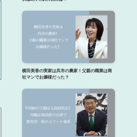
横田美香の実家は呉市の農家！父親の職業は商
社マンでお嬢様だった？