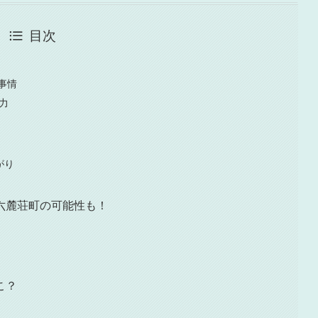
目次
事情
力
がり
六麓荘町の可能性も！
こ？