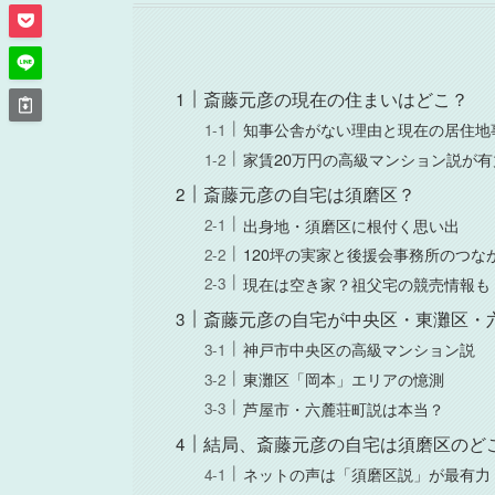
斎藤元彦の現在の住まいはどこ？
知事公舎がない理由と現在の居住地
家賃20万円の高級マンション説が有
斎藤元彦の自宅は須磨区？
出身地・須磨区に根付く思い出
120坪の実家と後援会事務所のつな
現在は空き家？祖父宅の競売情報も
斎藤元彦の自宅が中央区・東灘区・
神戸市中央区の高級マンション説
東灘区「岡本」エリアの憶測
芦屋市・六麓荘町説は本当？
結局、斎藤元彦の自宅は須磨区のど
ネットの声は「須磨区説」が最有力