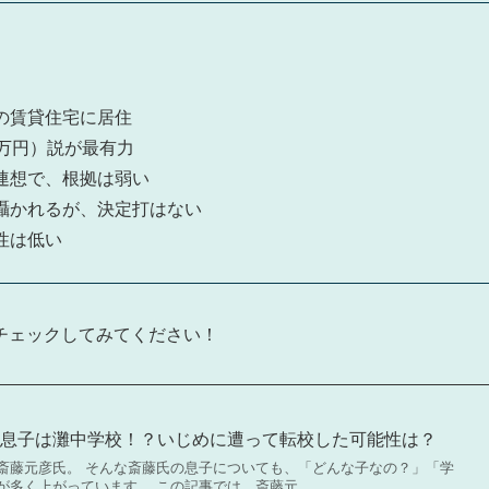
の賃貸住宅に居住
万円）説が最有力
連想で、根拠は弱い
囁かれるが、決定打はない
性は低い
チェックしてみてください！
の息子は灘中学校！？いじめに遭って転校した可能性は？
斎藤元彦氏。 そんな斎藤氏の息子についても、「どんな子なの？」「学
が多く上がっています。 この記事では、斎藤元…