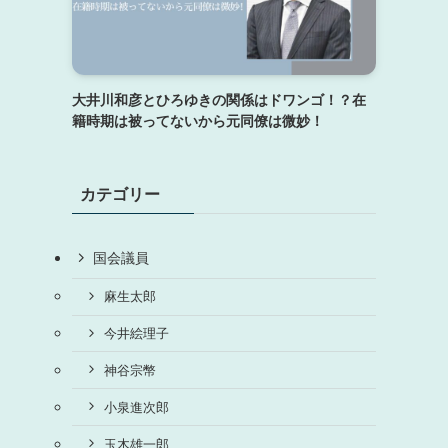
大井川和彦とひろゆきの関係はドワンゴ！？在
籍時期は被ってないから元同僚は微妙！
カテゴリー
国会議員
麻生太郎
今井絵理子
神谷宗幣
小泉進次郎
玉木雄一郎