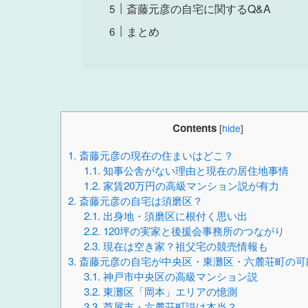
斎藤元彦の自宅に関するQ&A
まとめ
Contents
[
hide
]
1.
斎藤元彦の現在の住まいはどこ？
1.1.
知事公舎がない理由と現在の居住地事情
1.2.
家賃20万円の高級マンション説が有力
2.
斎藤元彦の自宅は須磨区？
2.1.
出身地・須磨区に根付く思い出
2.2.
120坪の実家と後援会事務所のつながり
2.3.
現在は空き家？祖父宅の競売情報も
3.
斎藤元彦の自宅が中央区・東灘区・六麓荘町の可
3.1.
神戸市中央区の高級マンション説
3.2.
東灘区「岡本」エリアの憶測
3.3.
芦屋市・六麓荘町説は本当？