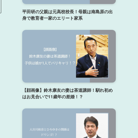
平田研の父親は元高校校長！母親は南島原の出
身で教育者一家のエリート家系
【顔画像】鈴木康友の妻は茶道講師！馴れ初め
はお見合いで11歳年の差婚！？