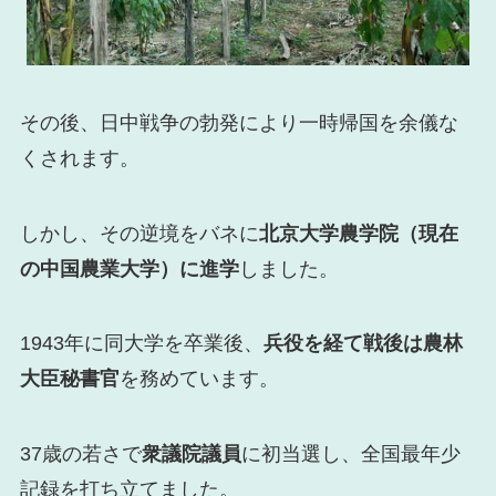
その後、日中戦争の勃発により一時帰国を余儀な
くされます。
しかし、その逆境をバネに
北京大学農学院（現在
の中国農業大学）に進学
しました。
1943年に同大学を卒業後、
兵役を経て戦後は農林
大臣秘書官
を務めています。
37歳の若さで
衆議院議員
に初当選し、全国最年少
記録を打ち立てました。