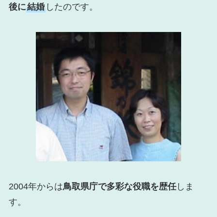
後に
結婚
したのです。
2004年からは
鳥取県庁で多彩な役職を歴任
しま
す。