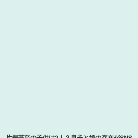
片桐基至の子供は2人？息子と娘の存在がSNS