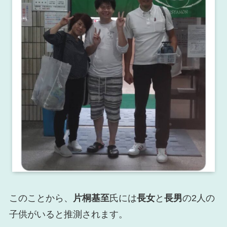
このことから、
片桐基至
氏には
長女
と
長男
の2人の
子供がいると推測されます。