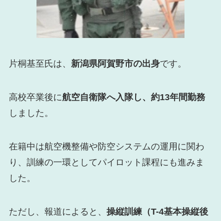
片桐基至氏は、
新潟県阿賀野市の出身
です。
高校卒業後に
航空自衛隊へ入隊し、約13年間勤務
しました。
在籍中は航空機整備や防空システムの運用に関わ
り、訓練の一環としてパイロット課程にも進みま
した。
ただし、報道によると、
操縦訓練（T-4基本操縦後