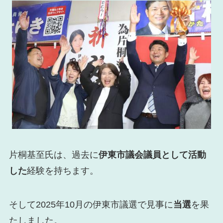
片桐基至氏は、過去に
伊東市議会議員として活動
した
経験を持ちます。
そして2025年10月の伊東市議選で見事に
当選
を果
たしました。