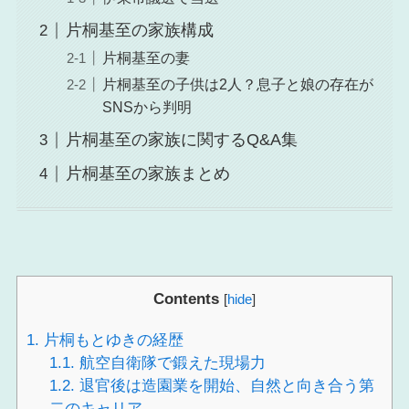
片桐基至の家族構成
片桐基至の妻
片桐基至の子供は2人？息子と娘の存在が
SNSから判明
片桐基至の家族に関するQ&A集
片桐基至の家族まとめ
Contents
[
hide
]
1.
片桐もとゆきの経歴
1.1.
航空自衛隊で鍛えた現場力
1.2.
退官後は造園業を開始、自然と向き合う第
二のキャリア