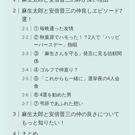
麻生太郎と安倍晋三の仲良しエピソード7
選！
① 毎晩通った友情
② 秋葉原でハモった！？2人で「ハッピ
ーバースデー」熱唱
③ 「麻生さんを守る」発言に見る信頼関
係
④ ゴルフで仲直り？
⑤ 「これからも一緒に」選挙夜の4人会
食
⑥ 4選を勧めた男
⑦ 弔辞であふれた想い
麻生太郎と安倍晋三の仲の良さについて
もっと知りたい！
まとめ