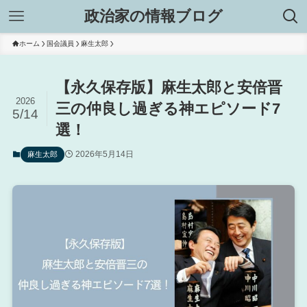
政治家の情報ブログ
ホーム
国会議員
麻生太郎
【永久保存版】麻生太郎と安倍晋
2026
三の仲良し過ぎる神エピソード7
5/14
選！
2026年5月14日
麻生太郎