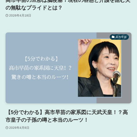
高市早苗の旦那は脳梗塞！現在の容態と介護を阻む夫
の無駄なプライドとは？
2026年4月18日
高市早苗
【5分でわかる】高市早苗の家系図に天武天皇！？高
市皇子の子孫の噂と本当のルーツ！
2026年4月8日