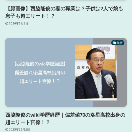
【顔画像】西脇隆俊の妻の職業は？子供は2人で娘も
息子も超エリート！？
2026年3月1日
知事
西脇隆俊のwiki学歴経歴｜偏差値70の洛星高校出身の
超エリート官僚！？
2025年12月2日