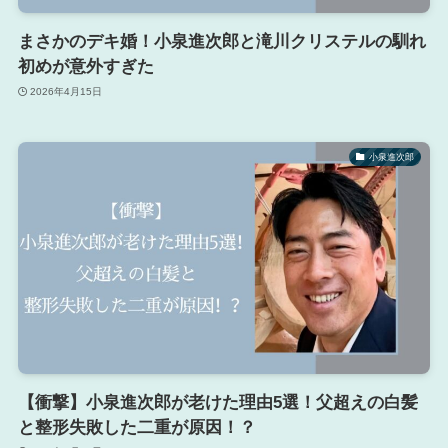
まさかのデキ婚！小泉進次郎と滝川クリステルの馴れ
初めが意外すぎた
2026年4月15日
小泉進次郎
【衝撃】小泉進次郎が老けた理由5選！父超えの白髪
と整形失敗した二重が原因！？