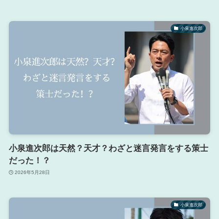
小泉進次郎
小泉進次郎は天然？天才？わざと迷言発言をする策士
だった！？
2026年5月28日
小泉進次郎