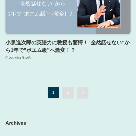
小泉進次郎の英語力に教授も驚愕！”全然話せない”か
ら1年で”ポエム級”へ激変！？
2026年4月12日
1
2
3
Archives