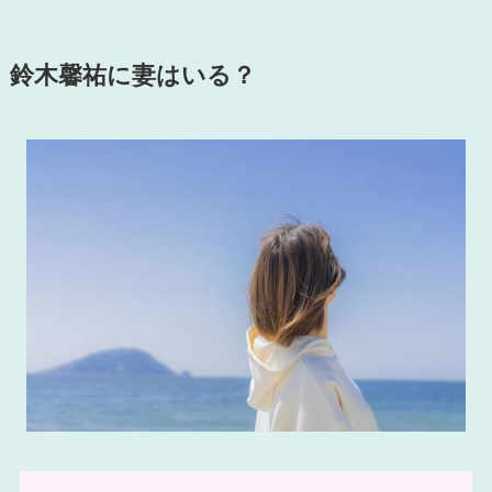
鈴木馨祐に妻はいる？