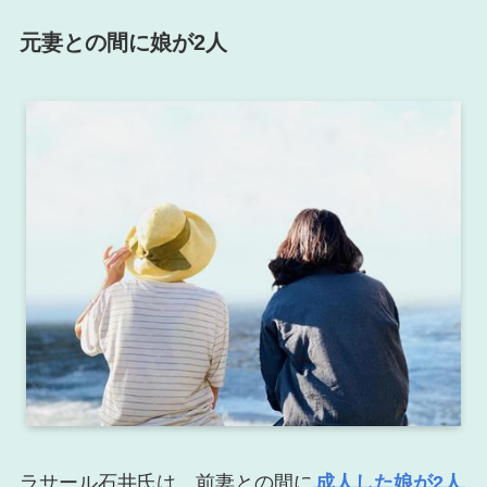
元妻との間に娘が2人
ラサール石井氏は、前妻との間に
成人した娘が2人