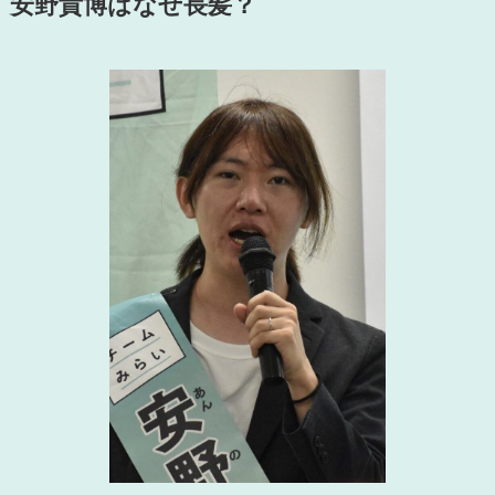
安野貴博はなぜ長髪？