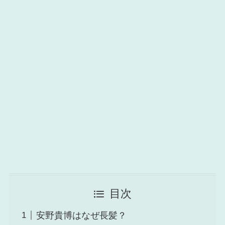
目次
安野貴博はなぜ長髪？