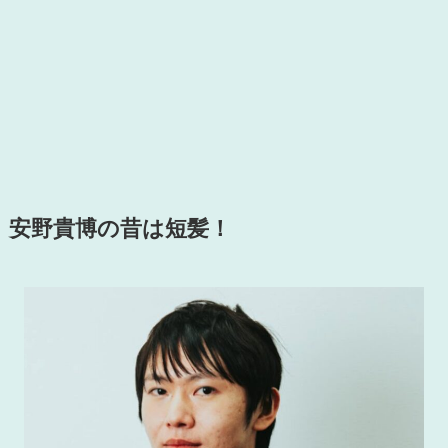
安野貴博の昔は短髪！