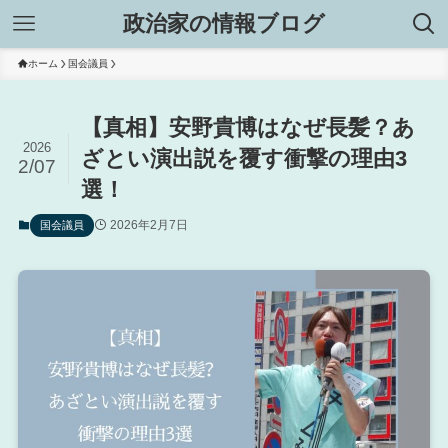
政治家の情報ブログ
ホーム
国会議員
【真相】安野貴博はなぜ長髪？あ
2026
ざとい演出説を覆す衝撃の理由3
2/07
選！
2026年2月7日
国会議員