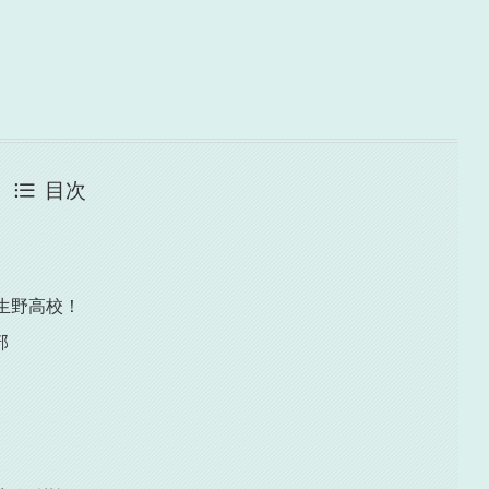
目次
生野高校！
部