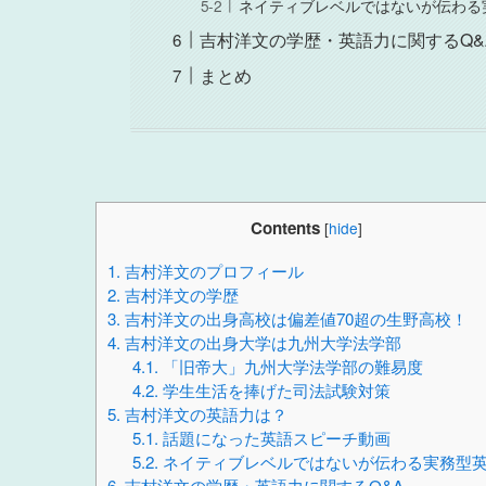
ネイティブレベルではないが伝わる
吉村洋文の学歴・英語力に関するQ&
まとめ
Contents
[
hide
]
1.
吉村洋文のプロフィール
2.
吉村洋文の学歴
3.
吉村洋文の出身高校は偏差値70超の生野高校！
4.
吉村洋文の出身大学は九州大学法学部
4.1.
「旧帝大」九州大学法学部の難易度
4.2.
学生生活を捧げた司法試験対策
5.
吉村洋文の英語力は？
5.1.
話題になった英語スピーチ動画
5.2.
ネイティブレベルではないが伝わる実務型
6.
吉村洋文の学歴・英語力に関するQ&A