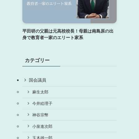
平田研の父親は元高校校長！母親は南島原の出
身で教育者一家のエリート家系
カテゴリー
国会議員
麻生太郎
今井絵理子
神谷宗幣
小泉進次郎
玉木雄一郎