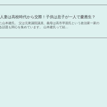
美人妻は高校時代から交際！子供は息子が一人で慶應生？
た山本建氏。 父は元衆議院議員、義母は高市早苗氏という政治家一家の
る話題も関心を集めています。 山本建氏って結…