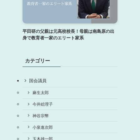
平田研の父親は元高校校長！母親は南島原の出
身で教育者一家のエリート家系
カテゴリー
国会議員
麻生太郎
今井絵理子
神谷宗幣
小泉進次郎
玉木雄一郎