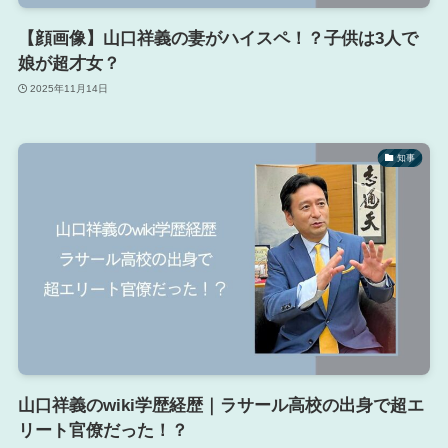
【顔画像】山口祥義の妻がハイスペ！？子供は3人で
娘が超才女？
2025年11月14日
知事
山口祥義のwiki学歴経歴｜ラサール高校の出身で超エ
リート官僚だった！？