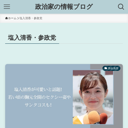
政治家の情報ブログ
ホーム
塩入清香・参政党
塩入清香・参政党
国会議員