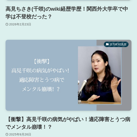
高見ちさき(千咲)のwiki経歴学歴！関西外大学卒で中
学は不登校だった？
2026年2月23日
区市町村議員
【衝撃】高見千咲の病気がやばい！適応障害とうつ病
でメンタル崩壊！？
2025年9月26日