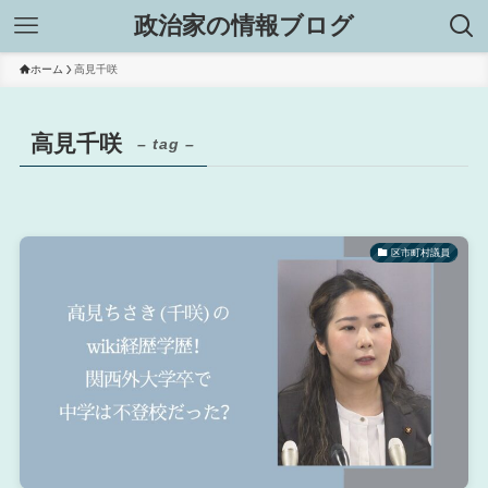
政治家の情報ブログ
ホーム
高見千咲
高見千咲
– tag –
区市町村議員