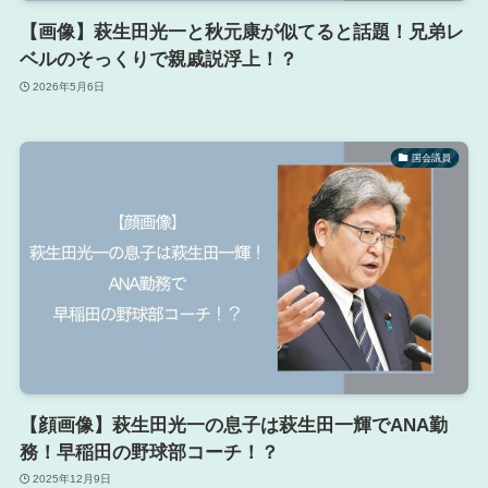
【画像】萩生田光一と秋元康が似てると話題！兄弟レ
ベルのそっくりで親戚説浮上！？
2026年5月6日
国会議員
【顔画像】萩生田光一の息子は萩生田一輝でANA勤
務！早稲田の野球部コーチ！？
2025年12月9日