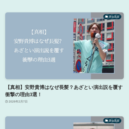
国会議員
【真相】安野貴博はなぜ長髪？あざとい演出説を覆す
衝撃の理由3選！
2026年2月7日
国会議員