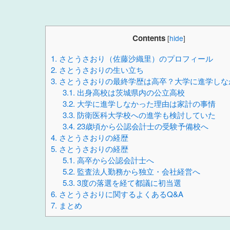
Contents
[
hide
]
1.
さとうさおり（佐藤沙織里）のプロフィール
2.
さとうさおりの生い立ち
3.
さとうさおりの最終学歴は高卒？大学に進学しな
3.1.
出身高校は茨城県内の公立高校
3.2.
大学に進学しなかった理由は家計の事情
3.3.
防衛医科大学校への進学も検討していた
3.4.
23歳頃から公認会計士の受験予備校へ
4.
さとうさおりの経歴
5.
さとうさおりの経歴
5.1.
高卒から公認会計士へ
5.2.
監査法人勤務から独立・会社経営へ
5.3.
3度の落選を経て都議に初当選
6.
さとうさおりに関するよくあるQ&A
7.
まとめ