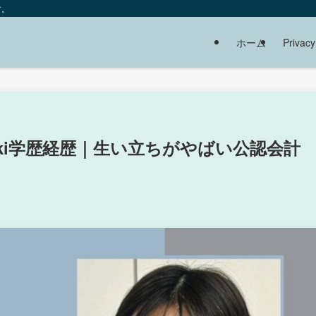
す。
ホーム
Privacy
ki学歴経歴｜生い立ちがやばい公認会計