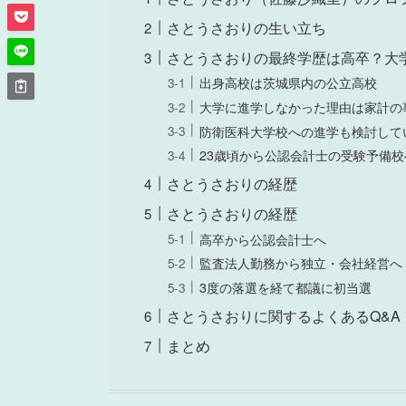
さとうさおりの生い立ち
さとうさおりの最終学歴は高卒？大
出身高校は茨城県内の公立高校
大学に進学しなかった理由は家計の
防衛医科大学校への進学も検討して
23歳頃から公認会計士の受験予備校
さとうさおりの経歴
さとうさおりの経歴
高卒から公認会計士へ
監査法人勤務から独立・会社経営へ
3度の落選を経て都議に初当選
さとうさおりに関するよくあるQ&A
まとめ