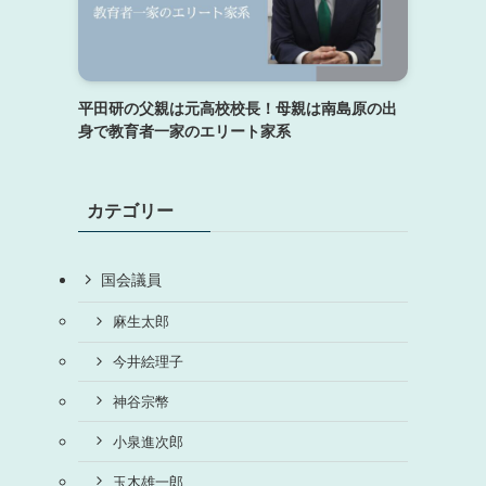
平田研の父親は元高校校長！母親は南島原の出
身で教育者一家のエリート家系
カテゴリー
国会議員
麻生太郎
今井絵理子
神谷宗幣
小泉進次郎
玉木雄一郎