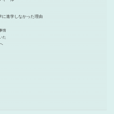
学に進学しなかった理由
事情
いた
へ